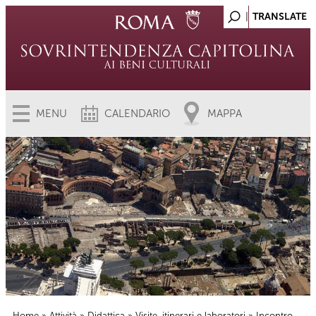
MENU
CALENDARIO
MAPPA
Home
»
Attività
»
Didattica
»
Visite, itinerari e laboratori
» Incontro