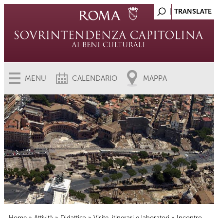
MENU
CALENDARIO
MAPPA
Home
»
Attività
»
Didattica
»
Visite, itinerari e laboratori
» Incontro