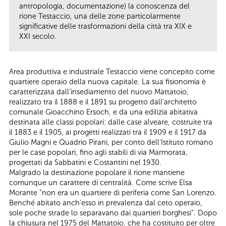
antropologia, documentazione) la conoscenza del
rione Testaccio, una delle zone particolarmente
significative delle trasformazioni della città tra XIX e
XXI secolo.
Area produttiva e industriale Testaccio viene concepito come
quartiere operaio della nuova capitale. La sua fisionomia è
caratterizzata dall’insediamento del nuovo Mattatoio,
realizzato tra il 1888 e il 1891 su progetto dall’architetto
comunale Gioacchino Ersoch, e da una edilizia abitativa
destinata alle classi popolari: dalle case alveare, costruite tra
il 1883 e il 1905, ai progetti realizzati tra il 1909 e il 1917 da
Giulio Magni e Quadrio Pirani, per conto dell’Istituto romano
per le case popolari, fino agli stabili di via Marmorata,
progettati da Sabbatini e Costantini nel 1930.
Malgrado la destinazione popolare il rione mantiene
comunque un carattere di centralità. Come scrive Elsa
Morante “non era un quartiere di periferia come San Lorenzo.
Benché abitato anch’esso in prevalenza dal ceto operaio,
sole poche strade lo separavano dai quartieri borghesi”. Dopo
la chiusura nel 1975 del Mattatoio, che ha costituito per oltre