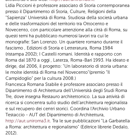
Lidia Piccioni è professore associato di Storia contemporanea
presso il Dipartimento di Storia, Culture, Religioni della
"Sapienza" Università di Roma. Studiosa della società urbana
e delle trasformazioni del territorio tra Ottocento e
Novecento, con particolare attenzione alla città di Roma, su
questi temi ha pubblicato numerosi lavori tra cui le
monografie: San Lorenzo. Un quartiere romano durante il
fascismo , Edizioni di Storia e Letteratura, Roma 1984
(ristampa 2002); I Castelli romani. Identità e rapporto con
Roma dal 1870 a oggi , Laterza, Roma-Bari 1993. Ha ideato e
dirige, dal 2006, il progetto: "Un laboratorio di storia urbana:
le molte identità di Roma nel Novecento"(premio “Il
Campidoglio” per la cultura 2008.)
Francesca Romana Stabile è professore associato presso il
Dipartimento di Architettura dell’Università degli Studi Roma
Tre, dove insegna Restauro architettonico. La sua attività di
ricerca si concentra sullo studio dell’architettura regionalista
e sul recupero dei centri storici. Coordina l'Archivio Urbano
Testaccio - AUT del Dipartimento di Architettura,
http://aut.uniroma3.it
. Tra le sue pubblicazioni "La Garbatella
a Roma: architettura e regionalismo" (Editrice librerie Dedalo,
2012).