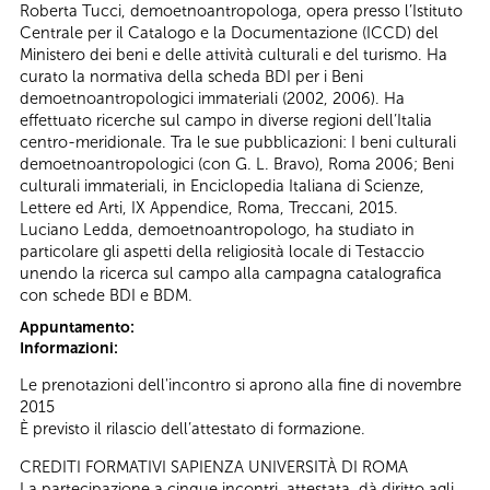
Roberta Tucci, demoetnoantropologa, opera presso l’Istituto
Centrale per il Catalogo e la Documentazione (ICCD) del
Ministero dei beni e delle attività culturali e del turismo. Ha
curato la normativa della scheda BDI per i Beni
demoetnoantropologici immateriali (2002, 2006). Ha
effettuato ricerche sul campo in diverse regioni dell’Italia
centro-meridionale. Tra le sue pubblicazioni: I beni culturali
demoetnoantropologici (con G. L. Bravo), Roma 2006; Beni
culturali immateriali, in Enciclopedia Italiana di Scienze,
Lettere ed Arti, IX Appendice, Roma, Treccani, 2015.
Luciano Ledda, demoetnoantropologo, ha studiato in
particolare gli aspetti della religiosità locale di Testaccio
unendo la ricerca sul campo alla campagna catalografica
con schede BDI e BDM.
Appuntamento:
Informazioni:
Le prenotazioni dell'incontro si aprono alla fine di novembre
2015
È previsto il rilascio dell’attestato di formazione.
CREDITI FORMATIVI SAPIENZA UNIVERSITÀ DI ROMA
La partecipazione a cinque incontri, attestata, dà diritto agli