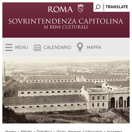
MENU
CALENDARIO
MAPPA
Home
»
Attività
»
Didattica
»
Visite, itinerari e laboratori
» Incontro