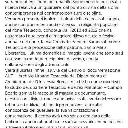
verranno offerti spunti per una riflessione metodologica sulla
ricerca relativa a un quartiere, dal punto di vista della storia
contemporanea nel confronto con altre discipline.
Verranno presentati inoltre i risultati della ricerca sul campo,
anche con documenti audio-visivi sulla religiosità popolare
del rione Testaccio, condotta tra il 2010 ed 2012 che ha
riguardato i due eventi di maggiore rilievo nel ciclo festivo
annuale del rione, la Via Crucis del Venerdì Santo sul monte
Testaccio e la processione della patrona, Santa Maria
Liberatrice, l’ultima domenica di maggio: eventi che sono stati
osservati in modo partecipativo, da vicino, con la
collaborazione degli attori sociali.
Verrà illustrata infine l’attività del Centro di documentazione
AUT – Archivio Urbano Testaccio del Dipartimento di
Architettura dell’Università Roma Tre, che ha come obiettivo
lo studio del quartiere Testaccio e dell’ex Mattatoio – Campo
Boario tramite la raccolta di materiale documentario,
ricostruzioni digitali, tracce audiovisive sulla storia del tessuto
urbano ed edilizio, al fine di promuovere, oltre alla
conoscenza del quartiere, la sua valorizzazione e
conservazione. Il centro avrà uno spazio dedicato della
biblioteca aperto al pubblico e sarà accessibile anche on-line
attraverso il sito web:
http://aut.uniroma3.it
.