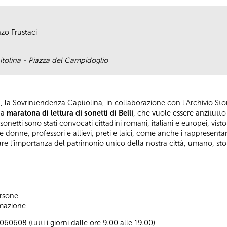
zo Frustaci
tolina - Piazza del Campidoglio
a
, la Sovrintendenza Capitolina, in collaborazione con l’Archivio Sto
na
maratona di lettura di sonetti di Belli
, che vuole essere anzitutto
onetti sono stati convocati cittadini romani, italiani e europei, vist
 donne, professori e allievi, preti e laici, come anche i rappresenta
 l’importanza del patrimonio unico della nostra città, umano, stori
ersone
ormazione
0608 (tutti i giorni dalle ore 9.00 alle 19.00)