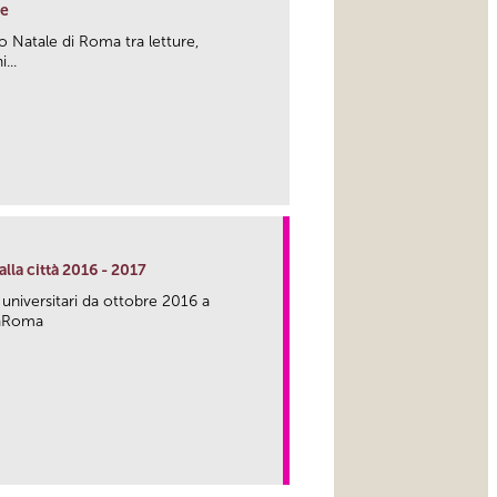
he
o Natale di Roma tra letture,
...
link
lla città 2016 - 2017
 universitari da ottobre 2016 a
caRoma
link