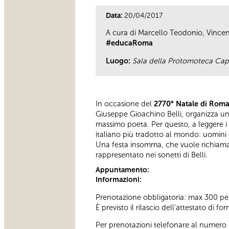
Data:
20/04/2017
A cura di Marcello Teodonio, Vincen
#educaRoma
Luogo:
Sala della Protomoteca Capi
In occasione del
2770° Natale di Rom
Giuseppe Gioachino Belli, organizza u
massimo poeta. Per questo, a leggere i s
italiano più tradotto al mondo: uomini e
Una festa insomma, che vuole richiamare
rappresentato nei sonetti di Belli.
Appuntamento:
Informazioni:
Prenotazione obbligatoria: max 300 p
È previsto il rilascio dell’attestato di f
Per prenotazioni telefonare al numero 06