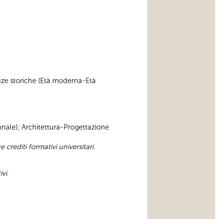
cienze storiche (Età moderna-Età
iennale); Architettura-Progettazione
e crediti formativi universitari.
ivi
.