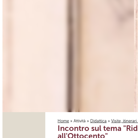
Home
»
Attività
»
Didattica
»
Visite, itinerar
Incontro sul tema "Rid
Tu sei qui
all'Ottocento"