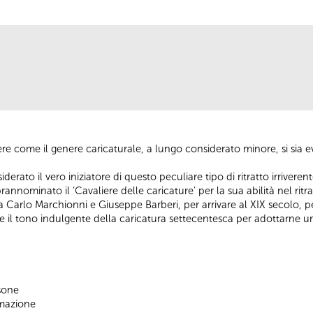
ere come il genere caricaturale, a lungo considerato minore, si sia
erato il vero iniziatore di questo peculiare tipo di ritratto irriveren
annominato il ‘Cavaliere delle caricature’ per la sua abilità nel rit
 Carlo Marchionni e Giuseppe Barberi, per arrivare al XIX secolo, per
 il tono indulgente della caricatura settecentesca per adottarne un
sone
ormazione