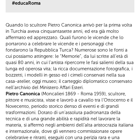
#educaRoma
Quando lo scultore Pietro Canonica arrivò per la prima volta
in Turchia aveva cinquantasette anni, ed era già molto
affermato ed apprezzato. Quali furono le vicende che lo
portarono a celebrare le vicende e i personaggi che
fondarono la Repubblica Turca? Numerose sono le fonti a
cui possiamo attingere: le “Memorie”, da lui scritte all'età di
quasi 80 anni, in cui l'artista ripercorre le fasi salienti della sua
lunga ed operosa vita; la ricca documentazione fotografica, i
bozzetti, i modelli in gesso ed i cimeli conservati nella sua
casa-atelier, oggi museo; il carteggio diplomatico conservato
nell'archivio del Ministero Affari Esteri.
Pietro Canonica
(Moncalieri 1869 - Roma 1959), scultore,
pittore e musicista, visse e lavorò a cavallo tra l’Ottocento e il
Novecento, periodo storico denso di eventi e di grandi
trasformazioni. Dotato di un’assoluta padronanza della
tecnica e di una grande abilità e rapidità nel lavorare la
materia, si affermò negli ambienti dell’alta aristocrazia italiana
e internazionale, dove gli vennero commissionate opere
celebrative e ritratti, eseguiti con una perizia rara e una