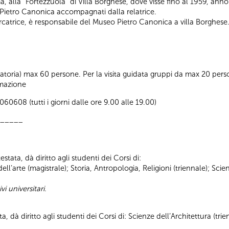
ma, alla “Fortezzuola” di Villa Borghese, dove visse fino al 1959, a
i Pietro Canonica accompagnati dalla relatrice.
cercatrice, è responsabile del Museo Pietro Canonica a villa Borghese
atoria) max 60 persone. Per la visita guidata gruppi da max 20 pers
ormazione
0608 (tutti i giorni dalle ore 9.00 alle 19.00)
_____
stata, dà diritto agli studenti dei Corsi di:
a dell’arte (magistrale); Storia, Antropologia, Religioni (triennale); S
vi universitari
.
ta, dà diritto agli studenti dei Corsi di: Scienze dell’Architettura (tr