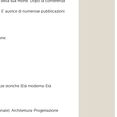
nno della sua morte. Dopo la conferenza
. E’ autrice di numerose pubblicazioni
one.
cienze storiche (Età moderna-Età
iennale); Architettura-Progettazione