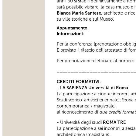
anni ’30 si stabilì definitivamente a Ro
sarà possibile visitare la casa museo d
Bianca Maria Santese
, architetto e ri
su ville storiche e sul Museo.
Appuntamento:
Informazioni:
Per la conferenza (prenotazione obblig
È previsto il rilascio dell’attestato di f
Per prenotazioni telefonare al numero 06
_____________________________
CREDITI FORMATIVI:
- LA SAPIENZA Università di Roma
La partecipazione a cinque incontri, atte
Studi storico-artistici (triennale); Stori
contemporanea / magistrale),
al riconoscimento di
due crediti formati
- Università degli studi
ROMA TRE
La partecipazione a sei incontri, attesta
architettonica (magistrale);