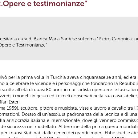
k.Opere e testimonianze"
rsitari a cura di Bianca Maria Santese sul tema "Pietro Canonica: un a
Opere e Testimonianze"
ivò per la prima volta in Turchia aveva cinquantasette anni, ed era
no a celebrare le vicende e i personaggi che fondarono la Repubbl
critte all'età di quasi 80 anni, in cui l'artista ripercorre le fasi sali
etti, i modelli in gesso ed i cimeli conservati nella sua casa-atelie
ari Esteri.
 1959), scultore, pittore e musicista, visse e lavorò a cavallo tra 
formazioni. Dotato di un’assoluta padronanza della tecnica e di una g
lta aristocrazia italiana e internazionale, dove gli vennero commissio
nde sicurezza nel modellato. Al termine della prima guerra mondiale
er i nuovi Stati nati dalle ceneri dei grandi Imperi. Ebbe studi e ate