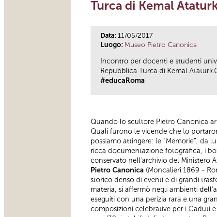
Turca di Kemal Atatur
Data:
11/05/2017
Luogo:
Museo Pietro Canonica
Incontro per docenti e studenti unive
Repubblica Turca di Kemal Ataturk.
#educaRoma
Quando lo scultore Pietro Canonica arr
Quali furono le vicende che lo portaro
possiamo attingere: le “Memorie”, da lui s
ricca documentazione fotografica, i bozz
conservato nell'archivio del Ministero Aff
Pietro Canonica
(Moncalieri 1869 - Roma
storico denso di eventi e di grandi tras
materia, si affermò negli ambienti dell’a
eseguiti con una perizia rara e una gra
composizioni celebrative per i Caduti e p