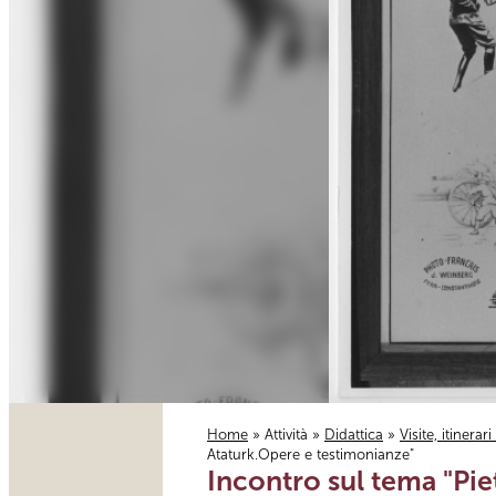
Home
»
Attività
»
Didattica
»
Visite, itinerar
Ataturk.Opere e testimonianze"
Tu sei qui
Incontro sul tema "Piet