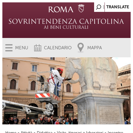
MENU
CALENDARIO
MAPPA
Home
»
Attività
»
Didattica
»
Visite, itinerari e laboratori
» Incontro