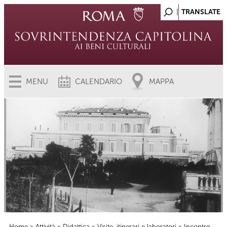
MENU
CALENDARIO
MAPPA
Home
»
Attività
»
Didattica
»
Visite, itinerari e laboratori
» Incontro