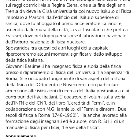
sui raggi cosmici; viale Regina Elena, che alla fine degli anni
Trenta divideva la Città universitaria col nuovo Istituto di Fisica
intitolato a Marconi dall'edificio dell'Istituto superiore di
sanità, dove fu alloggiato il primo acceleratore italiano; e,
uscendo dalle mura della città, la via Tuscolana che porta a
Frascati, dove nel dopoguerra sorse il laboratorio nazionale
dell'Istituto nazionale di fisica nucleare.
Spostandosi tra questi ed altri luoghi della capitale,
ripercorreremo alcuni momenti significativi dello sviluppo
della fisica italiana.
Giovanni Battimelli ha insegnato fisica e storia della fisica
presso il dipartimento di fisica dell'Università "La Sapienza" di
Roma. Si è occupato lungamente di vari aspetti della storia
della fisica dell'Ottocento e Novecento, con particolare
attenzione alle istituzioni di ricerca dell'Italia postunitaria e ai
contributi dei fisici italiani. E' coautore di volumi sulla storia
dell'INFN e del CNR, del libro "L'eredità di Fermi", e, in
collaborazione con M.G. Ianniello, di "Fermi e dintorni. Due
secoli di fisica a Roma (1748-1960)". Ha anche lavorato alla
formazione degli insegnanti ed è autore, con R. Stilli, di un
manuale di fisica per i licei, "Le vie della fisica".
Appuntamento: