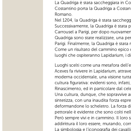
La Quadriga è stata saccheggiata in Co
Costantino porta la Quadriga a Costant
Romano.
Nel 1204, la Quadriga è stata saccheggi
Successivamente, la Quadriga è stata pr
Carrousel a Parigi, per dopo nuovament
Quadriga sono state realizzate, una per
Parigi. Finalmente, la Quadriga è stata 
Come un risultato del cammino epico de
luoghi che ospiteranno Lapidarium, i dis
Luoghi scelti come una metafora dell’e
Aceves fa rivivere in Lapidarium, attraver
moderna occidentale, una visione tutta p
cultura figurativa: evidenti sono, infat
Rinascimento, ed in particolare dal cel
Una cultura, dunque, che sopravvive a
sintetizza, con una inaudita forza espr
deformandone lo scheletro. La forza di
pettorale è evidente che sono colti nell’
Però sempre vivi e in cammino. Il loro
addirittura il loro essere, mutando, cor
La simbologia e l’iconografia dei cavall