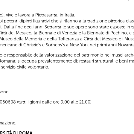
), vive e lavora a Pietrasanta, in Italia.
i potenti dipinti figurativi che si rifanno alla tradizione pittorica
ni. Dalla fine degli anni Settanta le sue opere sono state esposte in tu
Città del Messico, la Biennale di Venezia e la Biennale di Pechino, e 
Museo della Memoria e della Tolleranza a Città del Messico e i Muse
o-americane di Christie’s e Sotheby’s a New York nei primi anni Novant
 e responsabile della valorizzazione del patrimonio nei musei arche
à Romana; si occupa prevalentemente di: restauri strutturali e beni m
ervizio civile volontario.
sone
0608 (tutti i giorni dalle ore 9.00 alle 21.00)
_____
ormazione.
ERSITÀ DI ROMA