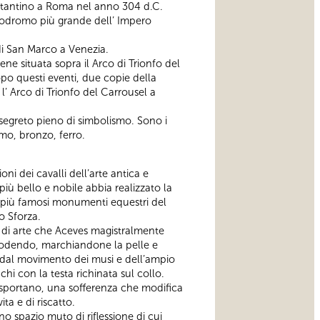
Costantino a Roma nel anno 304 d.C.
ppodromo più grande dell’ Impero
di San Marco a Venezia.
e situata sopra il Arco di Trionfo del
po questi eventi, due copie della
’ Arco di Trionfo del Carrousel a
segreto pieno di simbolismo. Sono i
rmo, bronzo, ferro.
oni dei cavalli dell’arte antica e
più bello e nobile abbia realizzato la
dai più famosi monumenti equestri del
o Sforza.
 di arte che Aceves magistralmente
orrodendo, marchiandone la pelle e
; dal movimento dei musi e dell’ampio
chi con la testa richinata sul collo.
asportano, una sofferenza che modifica
ta e di riscatto.
no spazio muto di riflessione di cui