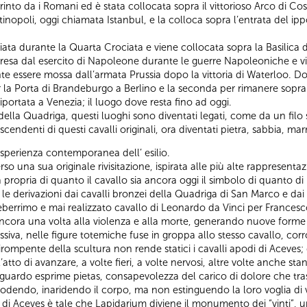
rinto da i Romani ed è stata collocata sopra il vittorioso Arco di 
inopoli, oggi chiamata Istanbul, e la colloca sopra l’entrata del i
ata durante la Quarta Crociata e viene collocata sopra la Basilica 
esa dal esercito di Napoleone durante le guerre Napoleoniche e vien
e essere mossa dall’armata Prussia dopo la vittoria di Waterloo. Do
 la Porta di Brandeburgo a Berlino e la seconda per rimanere sopra l
riportata a Venezia; il luogo dove resta fino ad oggi.
lla Quadriga, questi luoghi sono diventati legati, come da un filo 
cendenti di questi cavalli originali, ora diventati pietra, sabbia, ma
sperienza contemporanea dell’ esilio.
so una sua originale rivisitazione, ispirata alle più alte rappresentazi
ropria di quanto il cavallo sia ancora oggi il simbolo di quanto di 
ti, le derivazioni dai cavalli bronzei della Quadriga di San Marco e 
eberrimo e mai realizzato cavallo di Leonardo da Vinci per Francesc
ncora una volta alla violenza e alla morte, generando nuove forme
essiva, nelle figure totemiche fuse in groppa allo stesso cavallo, c
rompente della scultura non rende statici i cavalli apodi di Aceves
atto di avanzare, a volte fieri, a volte nervosi, altre volte anche stan
 sguardo esprime pietas, consapevolezza del carico di dolore che tr
rodendo, inaridendo il corpo, ma non estinguendo la loro voglia di vi
i di Aceves è tale che Lapidarium diviene il monumento dei “vinti”, u