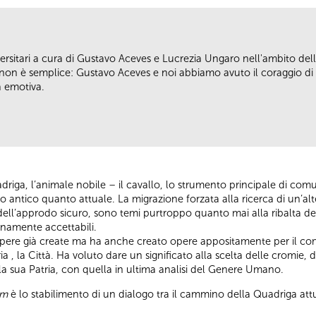
versitari a cura di Gustavo Aceves e Lucrezia Ungaro nell'ambito de
o non è semplice: Gustavo Aceves e noi abbiamo avuto il coraggio 
a emotiva.
quadriga, l’animale nobile – il cavallo, lo strumento principale di co
antico quanto attuale. La migrazione forzata alla ricerca di un’alt
 dell’approdo sicuro, sono temi purtroppo quanto mai alla ribalta de
anamente accettabili.
le opere già create ma ha anche creato opere appositamente per il 
a , la Città. Ha voluto dare un significato alla scelta delle cromie, 
la sua Patria, con quella in ultima analisi del Genere Umano.
um
è lo stabilimento di un dialogo tra il cammino della Quadriga at