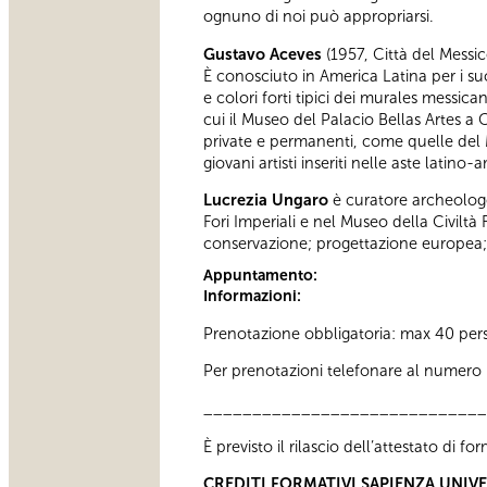
ognuno di noi può appropriarsi.
Gustavo Aceves
(1957, Città del Messico
È conosciuto in America Latina per i suo
e colori forti tipici dei murales messica
cui il Museo del Palacio Bellas Artes a 
private e permanenti, come quelle del 
giovani artisti inseriti nelle aste latin
Lucrezia Ungaro
è curatore archeologo
Fori Imperiali e nel Museo della Civilt
conservazione; progettazione europea; s
Appuntamento:
Informazioni:
Prenotazione obbligatoria: max 40 per
Per prenotazioni telefonare al numero 06
_____________________________
È previsto il rilascio dell’attestato di f
CREDITI FORMATIVI SAPIENZA UNIV