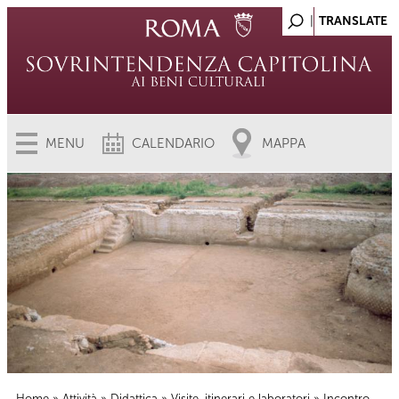
MENU
CALENDARIO
MAPPA
Home
»
Attività
»
Didattica
»
Visite, itinerari e laboratori
» Incontro