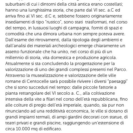
suburbani di cui i dintorni della città antica erano costellati;
hanno una lunghissima storia, che parte dal VI sec. a.C ed
arriva fino al VI sec. d.C e, sebbene fossero originariamente
insediamenti di tipo “rustico”, sono stati trasformati, nel corso
del tempo, in lussuosi luoghi di campagna, forniti di spazi e
comodità che una dimora urbana non sempre poteva avere.
Dall’esame dei ritrovamenti, dalla tipologia degli ambienti e
dall’analisi dei materiali archeologici emerge chiaramente un
assetto funzionale che ha unito, nel corso di più di un
millennio di storia, vita domestica e produzione agricola.
Attualmente si sta concludendo la progettazione per la
valorizzazione di uno dei grandi complessi presenti nel Parco.
Attraverso la musealizzazione e valorizzazione delle ville
romane di Centocelle sarà possibile rivivere i diversi “paesaggi”
che si sono succeduti nel tempo: dalle piccole fattorie a
pianta rettangolare del VI secolo a. C., alla coltivazione
intensiva della vite a filari nel corso dell’età repubblicana, fino
alle colture di pregio dell’età imperiale, quando, sia pur non
rinunciando ad una redditività economica, le ville si dotano di
grandi impianti termali, di ampi giardini decorati con statue, di
teatri privati e grandi piscine, raggiungendo un’estensione di
circa 10.000 mq di edificato.