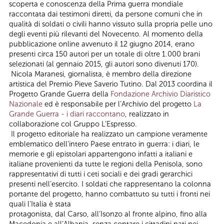
scoperta e conoscenza della Prima guerra mondiale
raccontata dai testimoni diretti, da persone comuni che in
qualità di soldati o civili hanno vissuto sulla propria pelle uno
degli eventi più rilevanti del Novecento. Al momento della
pubblicazione online avvenuto il 12 giugno 2014, erano
presenti circa 150 autori per un totale di oltre 1.000 brani
selezionati (al gennaio 2015, gli autori sono divenuti 170).
Nicola Maranesi, giornalista, è membro della direzione
artistica del Premio Pieve Saverio Tutino. Dal 2013 coordina il
Progetto Grande Guerra della
Fondazione Archivio Diaristico
Nazionale
ed è responsabile per l’Archivio del progetto
La
Grande Guerra - i diari raccontano
, realizzato in
collaborazione col Gruppo L’Espresso.
Il progetto editoriale ha realizzato un campione veramente
emblematico dell’intero Paese entrato in guerra: i diari, le
memorie e gli epistolari appartengono infatti a italiani e
italiane provenienti da tutte le regioni della Penisola, sono
rappresentativi di tutti i ceti sociali e dei gradi gerarchici
presenti nell’esercito. I soldati che rappresentano la colonna
portante del progetto, hanno combattuto su tutti i fronti nei
quali l’Italia è stata
protagonista, dal Carso, all’Isonzo al fronte alpino, fino alla
Macedonia e all’Albania, senza contare i cittadini nati nei