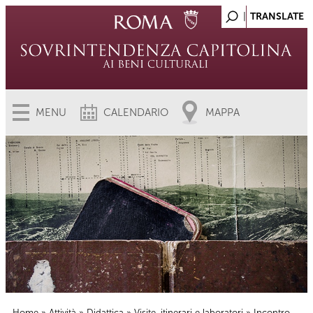
MENU
CALENDARIO
MAPPA
Home
»
Attività
»
Didattica
»
Visite, itinerari e laboratori
» Incontro