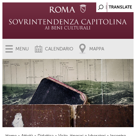
MENU
CALENDARIO
MAPPA
Home
»
Attività
»
Didattica
»
Visite, itinerari e laboratori
» Incontro