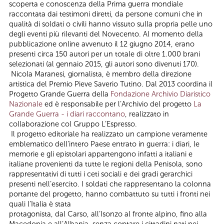
scoperta e conoscenza della Prima guerra mondiale
raccontata dai testimoni diretti, da persone comuni che in
qualità di soldati o civili hanno vissuto sulla propria pelle uno
degli eventi più rilevanti del Novecento. Al momento della
pubblicazione online avvenuto il 12 giugno 2014, erano
presenti circa 150 autori per un totale di oltre 1.000 brani
selezionati (al gennaio 2015, gli autori sono divenuti 170).
Nicola Maranesi, giornalista, è membro della direzione
artistica del Premio Pieve Saverio Tutino. Dal 2013 coordina il
Progetto Grande Guerra della
Fondazione Archivio Diaristico
Nazionale
ed è responsabile per l’Archivio del progetto
La
Grande Guerra - i diari raccontano
, realizzato in
collaborazione col Gruppo L’Espresso.
Il progetto editoriale ha realizzato un campione veramente
emblematico dell’intero Paese entrato in guerra: i diari, le
memorie e gli epistolari appartengono infatti a italiani e
italiane provenienti da tutte le regioni della Penisola, sono
rappresentativi di tutti i ceti sociali e dei gradi gerarchici
presenti nell’esercito. I soldati che rappresentano la colonna
portante del progetto, hanno combattuto su tutti i fronti nei
quali l’Italia è stata
protagonista, dal Carso, all’Isonzo al fronte alpino, fino alla
Macedonia e all’Albania, senza contare i cittadini nati nei