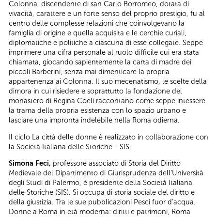
Colonna, discendente di san Carlo Borromeo, dotata di
vivacità, carattere e un forte senso del proprio prestigio, fu al
centro delle complesse relazioni che coinvolgevano la
famiglia di origine e quella acquisita e le cerchie curiali,
diplomatiche e politiche a ciascuna di esse collegate. Seppe
imprimere una cifra personale al ruolo difficile cui era stata
chiamata, giocando sapientemente la carta di madre dei
piccoli Barberini, senza mai dimenticare la propria
appartenenza ai Colonna. Il suo mecenatismo, le scelte della
dimora in cui risiedere e soprattutto la fondazione del
monastero di Regina Coeli raccontano come seppe intessere
la trama della propria esistenza con lo spazio urbano e
lasciare una impronta indelebile nella Roma odierna.
Il ciclo La città delle donne è realizzato in collaborazione con
la Società Italiana delle Storiche - SIS.
Simona Feci,
professore associato di Storia del Diritto
Medievale del Dipartimento di Giurisprudenza dell’Università
degli Studi di Palermo, è presidente della Società Italiana
delle Storiche (SIS). Si occupa di storia sociale del diritto e
della giustizia. Tra le sue pubblicazioni Pesci fuor d’acqua.
Donne a Roma in età moderna: diritti e patrimoni, Roma