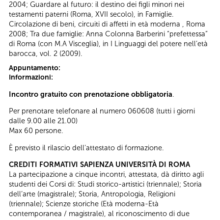
2004; Guardare al futuro: il destino dei figli minori nei
testamenti paterni (Roma, XVII secolo), in Famiglie.
Circolazione di beni, circuiti di affetti in età moderna , Roma
2008; Tra due famiglie: Anna Colonna Barberini “prefettessa”
di Roma (con M.A Visceglia), in I Linguaggi del potere nell’età
barocca, vol. 2 (2009).
Appuntamento:
Informazioni:
Incontro gratuito con prenotazione obbligatoria
.
Per prenotare telefonare al numero 060608 (tutti i giorni
dalle 9.00 alle 21.00)
Max 60 persone.
È previsto il rilascio dell’attestato di formazione.
CREDITI FORMATIVI SAPIENZA UNIVERSITÀ DI ROMA
La partecipazione a cinque incontri, attestata, dà diritto agli
studenti dei Corsi di: Studi storico-artistici (triennale); Storia
dell’arte (magistrale); Storia, Antropologia, Religioni
(triennale); Scienze storiche (Età moderna-Età
contemporanea / magistrale), al riconoscimento di due