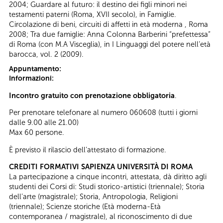
2004; Guardare al futuro: il destino dei figli minori nei
testamenti paterni (Roma, XVII secolo), in Famiglie.
Circolazione di beni, circuiti di affetti in età moderna , Roma
2008; Tra due famiglie: Anna Colonna Barberini “prefettessa”
di Roma (con M.A Visceglia), in I Linguaggi del potere nell’età
barocca, vol. 2 (2009).
Appuntamento:
Informazioni:
Incontro gratuito con prenotazione obbligatoria
.
Per prenotare telefonare al numero 060608 (tutti i giorni
dalle 9.00 alle 21.00)
Max 60 persone.
È previsto il rilascio dell’attestato di formazione.
CREDITI FORMATIVI SAPIENZA UNIVERSITÀ DI ROMA
La partecipazione a cinque incontri, attestata, dà diritto agli
studenti dei Corsi di: Studi storico-artistici (triennale); Storia
dell’arte (magistrale); Storia, Antropologia, Religioni
(triennale); Scienze storiche (Età moderna-Età
contemporanea / magistrale), al riconoscimento di due