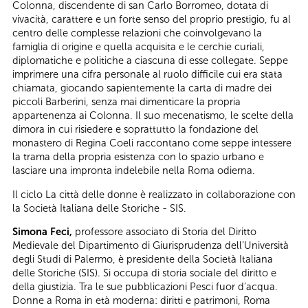
Colonna, discendente di san Carlo Borromeo, dotata di
vivacità, carattere e un forte senso del proprio prestigio, fu al
centro delle complesse relazioni che coinvolgevano la
famiglia di origine e quella acquisita e le cerchie curiali,
diplomatiche e politiche a ciascuna di esse collegate. Seppe
imprimere una cifra personale al ruolo difficile cui era stata
chiamata, giocando sapientemente la carta di madre dei
piccoli Barberini, senza mai dimenticare la propria
appartenenza ai Colonna. Il suo mecenatismo, le scelte della
dimora in cui risiedere e soprattutto la fondazione del
monastero di Regina Coeli raccontano come seppe intessere
la trama della propria esistenza con lo spazio urbano e
lasciare una impronta indelebile nella Roma odierna.
Il ciclo La città delle donne è realizzato in collaborazione con
la Società Italiana delle Storiche - SIS.
Simona Feci,
professore associato di Storia del Diritto
Medievale del Dipartimento di Giurisprudenza dell’Università
degli Studi di Palermo, è presidente della Società Italiana
delle Storiche (SIS). Si occupa di storia sociale del diritto e
della giustizia. Tra le sue pubblicazioni Pesci fuor d’acqua.
Donne a Roma in età moderna: diritti e patrimoni, Roma