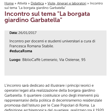
Home
»
Attività
»
Didattica
»
Visite, itinerari e laboratori
» Incontro
sul tema "La borgata giardino Garbatella"
Tu sei qui
Incontro sul tema "La borgata
giardino Garbatella"
Data:
26/01/2017
Incontro per docenti e studenti universitari a cura di
Francesca Romana Stabile.
#educaRoma
Luogo
: BiblioCaffè Letterario, Via Ostiense, 95
L’incontro sarà dedicato ad illustrare i principi teorici e
operativi legati alla realizzazione della borgata giardino
Garbatella. Il quartiere costituisce uno degli interventi più
rappresentativi della politica di decentramento residenziale
promossa dall’Istituto per le Case Popolari di Roma. La
definizione architettonica del quartiere, realizzato tra il 1920