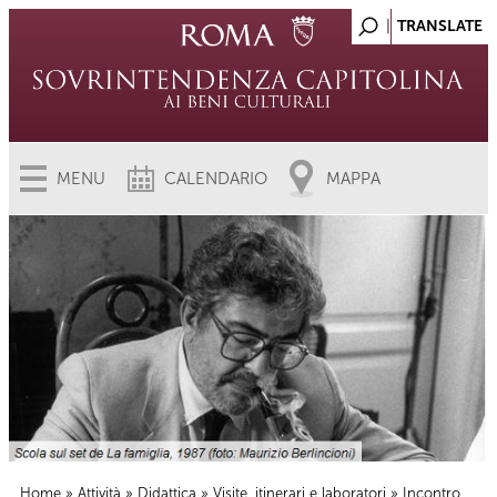
MENU
CALENDARIO
MAPPA
Home
»
Attività
»
Didattica
»
Visite, itinerari e laboratori
» Incontro