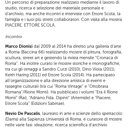
Un percorso di preparazione realizzato mediante il lavoro di
studio, ricerca e selezione del materiale personale e
d'archivio, ma anche incontri e interviste con Ettore Scola, la
famiglia e i suoi più stretti collaboratori. Con visita alla mostra
PIACERE, ETTORE SCOLA.
Incontro
Marco Dionisi
dal 2009 al 2014 ha diretto una galleria d'arte
a Roma (Baccina 66) realizzando mostre di pittura, fotografia,
scultura, street art e gestendo la rivista mensile “Cronaca di
Roma”. Ha inoltre curato le mostre storiche e monografiche,
tra cui gli omaggi a Sandro Curzi (2010), Dino Viola (2011),
Keith Haring (2011) ed Ettore Scola (2014). Ha partecipato
all'organizzazione e alla direzione artistica di eventi e
rassegne culturali (tra cui “Roma Vintage” e “Ottobrata
Romana”/Rione Monti). Ha pubblicato i volumi “Era il Rione
Monti” (Rai), “Adriano Fida. Dipinti” (Artemide) e “Piacere,
Ettore Scola” (Edizioni Sabinae).
Nevio De Pascalis
, laureato in arte e scienze dello spettacolo
(Dams) alla Sapienza Università di Roma, è curatore di mostre
nelle varie fasi: ideazione, ricerca scientifica d'archivio