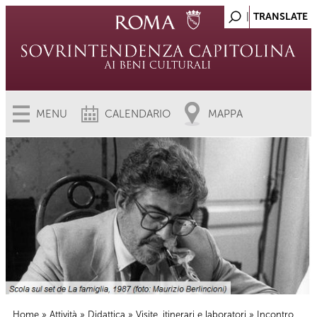
MENU
CALENDARIO
MAPPA
Home
»
Attività
»
Didattica
»
Visite, itinerari e laboratori
» Incontro