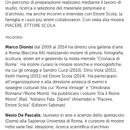
Un percorso di preparazione realizzato mediante il lavoro di
studio, ricerca e selezione del materiale personale e
d'archivio, ma anche incontri e interviste con Ettore Scola, la
famiglia e i suoi più stretti collaboratori. Con visita alla mostra
PIACERE, ETTORE SCOLA.
Incontro
Marco Dionisi
dal 2009 al 2014 ha diretto una galleria d'arte
a Roma (Baccina 66) realizzando mostre di pittura, fotografia,
scultura, street art e gestendo la rivista mensile “Cronaca di
Roma”. Ha inoltre curato le mostre storiche e monografiche,
tra cui gli omaggi a Sandro Curzi (2010), Dino Viola (2011),
Keith Haring (2011) ed Ettore Scola (2014). Ha partecipato
all'organizzazione e alla direzione artistica di eventi e
rassegne culturali (tra cui “Roma Vintage” e “Ottobrata
Romana”/Rione Monti). Ha pubblicato i volumi “Era il Rione
Monti” (Rai), “Adriano Fida. Dipinti” (Artemide) e “Piacere,
Ettore Scola” (Edizioni Sabinae).
Nevio De Pascalis
, laureato in arte e scienze dello spettacolo
(Dams) alla Sapienza Università di Roma, è curatore di mostre
nelle varie fasi: ideazione, ricerca scientifica d'archivio