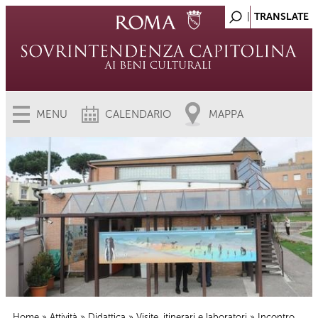
MENU
CALENDARIO
MAPPA
Home
»
Attività
»
Didattica
»
Visite, itinerari e laboratori
» Incontro