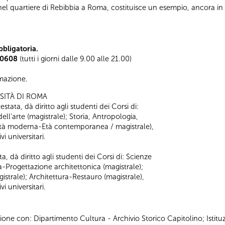
 nel quartiere di Rebibbia a Roma, costituisce un esempio, ancora in 
bligatoria.
0608
(tutti i giorni dalle 9.00 alle 21.00)
ormazione.
SITÀ DI ROMA
stata, dà diritto agli studenti dei Corsi di:
 dell’arte (magistrale); Storia, Antropologia,
 (Età moderna-Età contemporanea / magistrale),
i universitari.
a, dà diritto agli studenti dei Corsi di: Scienze
ra-Progettazione architettonica (magistrale);
strale); Architettura-Restauro (magistrale),
i universitari.
ione con: Dipartimento Cultura - Archivio Storico Capitolino; Istitu