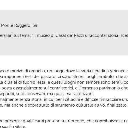
ia Monte Ruggero, 39
rsitari sul tema: "Il museo di Casal de’ Pazzi si racconta: storia, sc
o è motivo di orgoglio, un luogo dove la storia cittadina si ricuce 
va imponenti resti del passato, ci sono alcuni luoghi simbolo, che a
ttà al di fuori di essa, e questi luoghi non sempre sono sentiti come
ne posta essenzialmente sui centri storici, e l’immenso patrimonio ch
eparati, solo conservati, ma quasi mai valorizzati.
rmalmente senza storia, in cui per i cittadini è difficile rintracciare 
 ma anche e soprattutto di strumento culturale attivo, finalizzato a
re presenze qualificanti presenti sul territorio, che contribuisce al 
 spazio vitale.