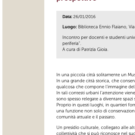
Data:
26/01/2016
Luogo:
Biblioteca Ennio Flaiano, V
Incontro per docenti e studenti unive
periferia".
A cura di Patrizia Gioia.
In una piccola città solitamente un Muse
In una grande città storica, che conser
qualcosa che compone l’immagine della ci
In tali contesti urbani l’attenzione vie
sono spesso relegate a diventare spazi s
Proprio in questi luoghi, in quartieri fo
una funzione non solo di conservazione,
comunità attuale e il passato.
Un presidio culturale, collegato alle alt
collettività che si può riconosce nel suo