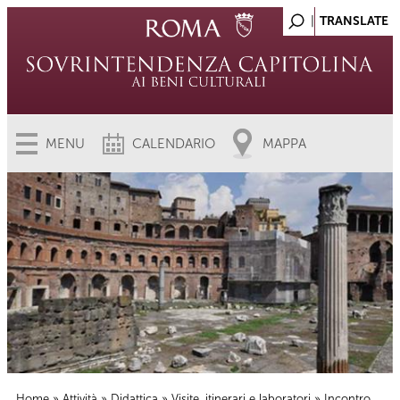
MENU
CALENDARIO
MAPPA
Home
»
Attività
»
Didattica
»
Visite, itinerari e laboratori
» Incontro