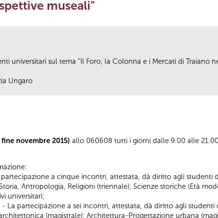
ospettive museali"
nti universitari sul tema "Il Foro, la Colonna e i Mercati di Traiano ne
ezia Ungaro
a fine novembre 2015)
allo 060608 tutti i giorni dalle 9.00 alle 21.0
ormazione:
ipazione a cinque incontri, attestata, dà diritto agli studenti dei 
e); Storia, Antropologia, Religioni (triennale); Scienze storiche (Età
i universitari;
partecipazione a sei incontri, attestata, dà diritto agli studenti de
 architettonica (magistrale); Architettura-Progettazione urbana (magi