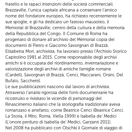
fratello e le rapaci intenzioni delle società commerciali.
Brazzaville, l’unica capitale africana a conservare l’antico
nome del fondatore europeo, ha richiesto recentemente le
sue spoglie, e gli ha dedicato un fastoso mausoleo, il
Memorial di Brazzaville, centro della cultura e della memoria
della Repubblica del Congo. Il Comune di Roma ha
progettato di donare all’archivio del Mémorial copia dei
documenti di Pietro e Giacomo Savorgnan di Brazzà.
Elisabetta Mori, archivista, ha lavorato presso l'Archivio Storico
Capitolino 1981 al 2015. Come responsabile degli archivi
antichi si è occupata del riordinamento, inventariazione e
valorizzazione degli archivi di antiche famiglie romane
(Cardelli, Savorgnan di Brazzà, Cenci, Maccarani, Orsini, Del
Bufalo, Sacchetti).
Le sue pubblicazioni nascono dal lavoro di archivista.
Attraverso l’analisi rigorosa delle fonti documentarie ha
ricostruito e rivisitato le vicende di personaggi del
Rinascimento italiano che la storiografia tradizionale aveva
romanzato e artefatto, come Beatrice Cenci (Beatrice Cenci.
La Storia, il Mito, Roma, Viella 1999) e Isabella de’ Medici
(L’onore perduto di Isabella de’ Medici, Garzanti 2011).
Nel 2008 ha pubblicato con Olschki il Giornale di viaggio di