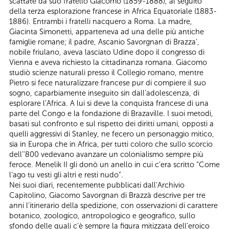
scattate da suo fratello Giacomo (1859-1888), al seguito
della terza esplorazione francese in Africa Equatoriale (1883-
1886). Entrambi i fratelli nacquero a Roma. La madre,
Giacinta Simonetti, apparteneva ad una delle più antiche
famiglie romane; il padre, Ascanio Savorgnan di Brazza’,
nobile friulano, aveva lasciato Udine dopo il congresso di
Vienna e aveva richiesto la cittadinanza romana. Giacomo
studiò scienze naturali presso il Collegio romano, mentre
Pietro si fece naturalizzare francese pur di compiere il suo
sogno, caparbiamente inseguito sin dall’adolescenza, di
esplorare l’Africa. A lui si deve la conquista francese di una
parte del Congo e la fondazione di Brazaville. I suoi metodi,
basati sul confronto e sul rispetto dei diritti umani, opposti a
quelli aggressivi di Stanley, ne fecero un personaggio mitico,
sia in Europa che in Africa, per tutti coloro che sullo scorcio
dell’’800 vedevano avanzare un colonialismo sempre più
feroce. Menelik II gli donò un anello in cui c’era scritto “Come
l’ago tu vesti gli altri e resti nudo”.
Nei suoi diari, recentemente pubblicati dall’Archivio
Capitolino, Giacomo Savorgnan di Brazzà descrive per tre
anni l’itinerario della spedizione, con osservazioni di carattere
botanico, zoologico, antropologico e geografico, sullo
sfondo delle quali c’è sempre la figura mitizzata dell’eroico