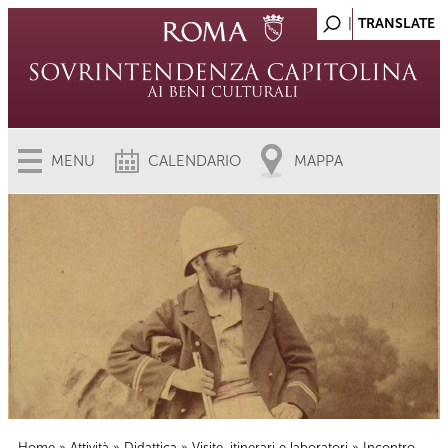
MENU
CALENDARIO
MAPPA
Home
»
Attività
»
Didattica
»
Visite, itinerari e laboratori
» Incontro