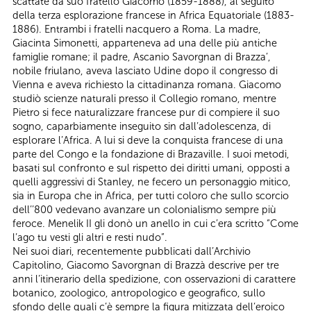
scattate da suo fratello Giacomo (1859-1888), al seguito
della terza esplorazione francese in Africa Equatoriale (1883-
1886). Entrambi i fratelli nacquero a Roma. La madre,
Giacinta Simonetti, apparteneva ad una delle più antiche
famiglie romane; il padre, Ascanio Savorgnan di Brazza’,
nobile friulano, aveva lasciato Udine dopo il congresso di
Vienna e aveva richiesto la cittadinanza romana. Giacomo
studiò scienze naturali presso il Collegio romano, mentre
Pietro si fece naturalizzare francese pur di compiere il suo
sogno, caparbiamente inseguito sin dall’adolescenza, di
esplorare l’Africa. A lui si deve la conquista francese di una
parte del Congo e la fondazione di Brazaville. I suoi metodi,
basati sul confronto e sul rispetto dei diritti umani, opposti a
quelli aggressivi di Stanley, ne fecero un personaggio mitico,
sia in Europa che in Africa, per tutti coloro che sullo scorcio
dell’’800 vedevano avanzare un colonialismo sempre più
feroce. Menelik II gli donò un anello in cui c’era scritto “Come
l’ago tu vesti gli altri e resti nudo”.
Nei suoi diari, recentemente pubblicati dall’Archivio
Capitolino, Giacomo Savorgnan di Brazzà descrive per tre
anni l’itinerario della spedizione, con osservazioni di carattere
botanico, zoologico, antropologico e geografico, sullo
sfondo delle quali c’è sempre la figura mitizzata dell’eroico