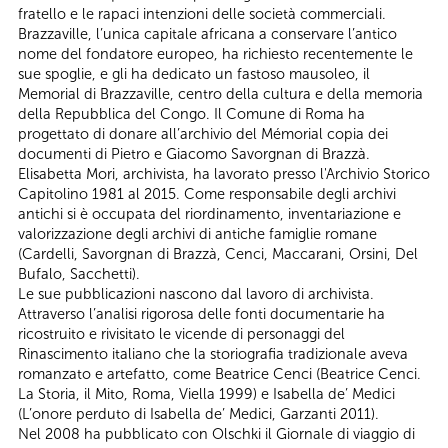
fratello e le rapaci intenzioni delle società commerciali.
Brazzaville, l’unica capitale africana a conservare l’antico
nome del fondatore europeo, ha richiesto recentemente le
sue spoglie, e gli ha dedicato un fastoso mausoleo, il
Memorial di Brazzaville, centro della cultura e della memoria
della Repubblica del Congo. Il Comune di Roma ha
progettato di donare all’archivio del Mémorial copia dei
documenti di Pietro e Giacomo Savorgnan di Brazzà.
Elisabetta Mori, archivista, ha lavorato presso l'Archivio Storico
Capitolino 1981 al 2015. Come responsabile degli archivi
antichi si è occupata del riordinamento, inventariazione e
valorizzazione degli archivi di antiche famiglie romane
(Cardelli, Savorgnan di Brazzà, Cenci, Maccarani, Orsini, Del
Bufalo, Sacchetti).
Le sue pubblicazioni nascono dal lavoro di archivista.
Attraverso l’analisi rigorosa delle fonti documentarie ha
ricostruito e rivisitato le vicende di personaggi del
Rinascimento italiano che la storiografia tradizionale aveva
romanzato e artefatto, come Beatrice Cenci (Beatrice Cenci.
La Storia, il Mito, Roma, Viella 1999) e Isabella de’ Medici
(L’onore perduto di Isabella de’ Medici, Garzanti 2011).
Nel 2008 ha pubblicato con Olschki il Giornale di viaggio di