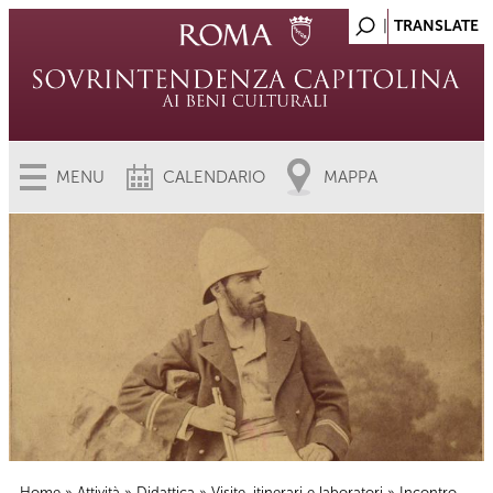
MENU
CALENDARIO
MAPPA
Home
»
Attività
»
Didattica
»
Visite, itinerari e laboratori
» Incontro