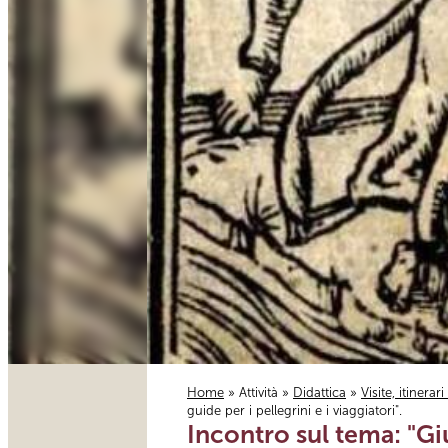
Home
»
Attività
»
Didattica
»
Visite, itinerar
guide per i pellegrini e i viaggiatori".
Tu sei qui
Incontro sul tema: "Giu