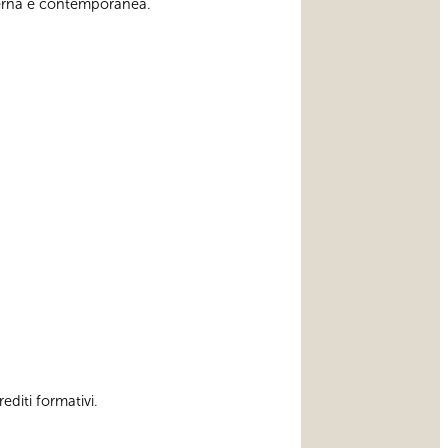
oderna e contemporanea.
editi formativi.