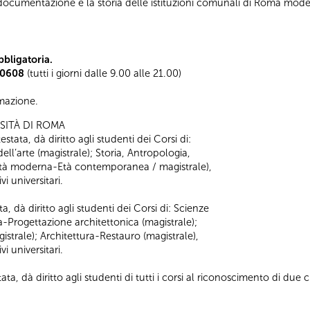
a documentazione e la storia delle istituzioni comunali di Roma m
bligatoria.
0608
(tutti i giorni dalle 9.00 alle 21.00)
ormazione.
SITÀ DI ROMA
stata, dà diritto agli studenti dei Corsi di:
 dell’arte (magistrale); Storia, Antropologia,
 (Età moderna-Età contemporanea / magistrale),
i universitari.
a, dà diritto agli studenti dei Corsi di: Scienze
ra-Progettazione architettonica (magistrale);
strale); Architettura-Restauro (magistrale),
i universitari.
ta, dà diritto agli studenti di tutti i corsi al riconoscimento di due cr