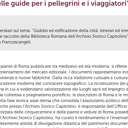
le guide per i pellegrini e i viaggiatori"
rsitari sul tema: "Giubilei ed edificazione della città: itinerari ed i
. Le raccolte della Biblioteca Romana dell’Archivio Storico Capitolino"
a Francescangeli.
e piante di Roma pubblicate tra medioevo ed età moderna, si riflette l
li orientamenti del mercato editoriale. I documenti rappresentano i
vivenze e nuove fabbriche. Dalla ricca tradizione cultuale e cultur
cezione moderna del conoscere topografico. La ricostruzione dei perco
a in cui si evidenziano valorizzazione dei luoghi sacri ed impegno de
pia collettiva e pragmatismo pontificio, le descrizioni di Roma e le im
lla fase storica assai densa che consolida l’assolutismo politico del
che presso l’Archivio Storico Capitolino, è responsabile dell’Ufficio
atizzata delle cinquecentine e delle piante e vedute di Roma posse
l’Archivio Storico Capitolino, ha curato il riordinamento e l’inventar
mente attività di divulgazione didattica del patrimonio documenta