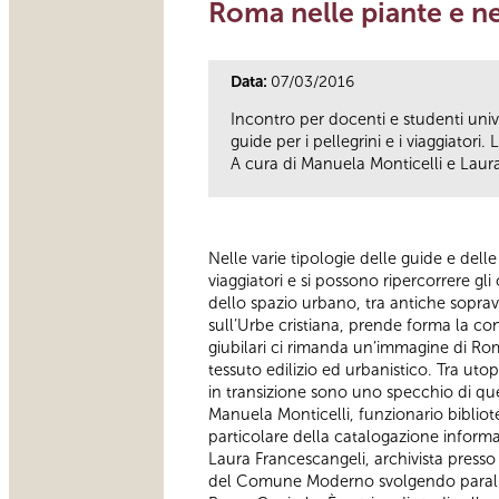
Roma nelle piante e nel
Data:
07/03/2016
Incontro per docenti e studenti unive
guide per i pellegrini e i viaggiatori
A cura di Manuela Monticelli e Laur
Nelle varie tipologie delle guide e dell
viaggiatori e si possono ripercorrere g
dello spazio urbano, tra antiche soprav
sull’Urbe cristiana, prende forma la con
giubilari ci rimanda un’immagine di Rom
tessuto edilizio ed urbanistico. Tra uto
in transizione sono uno specchio di que
Manuela Monticelli, funzionario bibliote
particolare della catalogazione inform
Laura Francescangeli, archivista presso 
del Comune Moderno svolgendo parallela