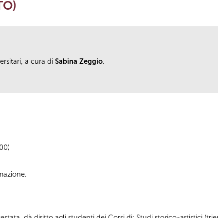
TO)
rsitari, a cura di
Sabina Zeggio
.
.00)
ormazione.
tata, dà diritto agli studenti dei Corsi di: Studi storico-artistici (trie