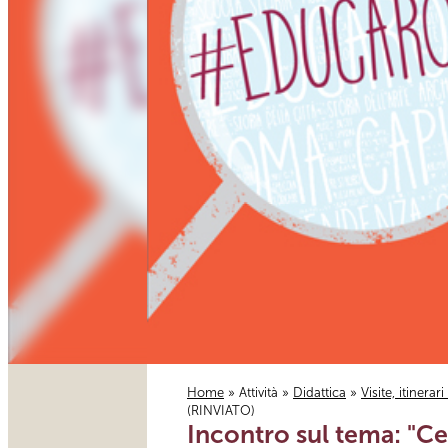
Home
»
Attività
»
Didattica
»
Visite, itinerar
(RINVIATO)
Tu sei qui
Incontro sul tema: "Ce