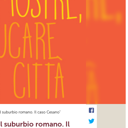
del suburbio romano. Il caso Cesano"
el suburbio romano. Il