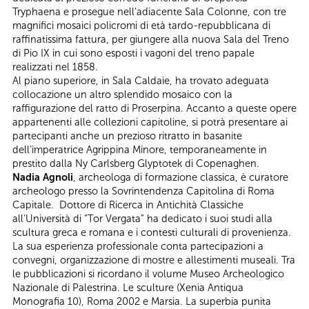
Tryphaena e prosegue nell’adiacente Sala Colonne, con tre
magnifici mosaici policromi di età tardo-repubblicana di
raffinatissima fattura, per giungere alla nuova Sala del Treno
di Pio IX in cui sono esposti i vagoni del treno papale
realizzati nel 1858.
Al piano superiore, in Sala Caldaie, ha trovato adeguata
collocazione un altro splendido mosaico con la
raffigurazione del ratto di Proserpina. Accanto a queste opere
appartenenti alle collezioni capitoline, si potrà presentare ai
partecipanti anche un prezioso ritratto in basanite
dell’imperatrice Agrippina Minore, temporaneamente in
prestito dalla Ny Carlsberg Glyptotek di Copenaghen.
Nadia Agnoli
, archeologa di formazione classica, è curatore
archeologo presso la Sovrintendenza Capitolina di Roma
Capitale. Dottore di Ricerca in Antichità Classiche
all’Università di “Tor Vergata” ha dedicato i suoi studi alla
scultura greca e romana e i contesti culturali di provenienza.
La sua esperienza professionale conta partecipazioni a
convegni, organizzazione di mostre e allestimenti museali. Tra
le pubblicazioni si ricordano il volume Museo Archeologico
Nazionale di Palestrina. Le sculture (Xenia Antiqua
Monografia 10), Roma 2002 e Marsia. La superbia punita