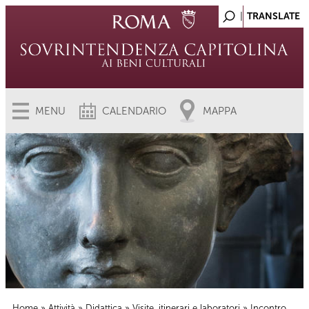
MENU
CALENDARIO
MAPPA
Home
»
Attività
»
Didattica
»
Visite, itinerari e laboratori
» Incontro