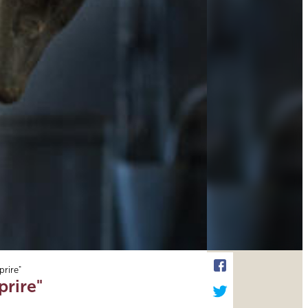
prire"
prire"