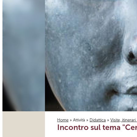
Home
»
Attività
»
Didattica
»
Visite, itinerar
Incontro sul tema "Cen
Tu sei qui