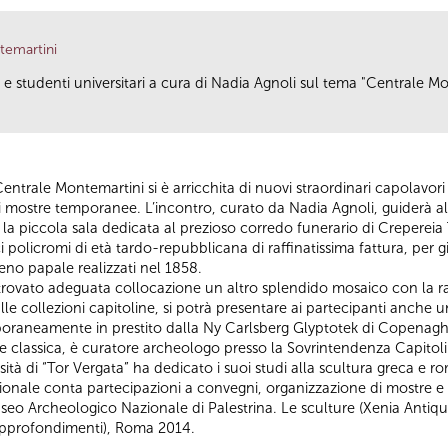
temartini
i e studenti universitari a cura di Nadia Agnoli sul tema "Centrale M
trale Montemartini si è arricchita di nuovi straordinari capolavori
i mostre temporanee. L’incontro, curato da Nadia Agnoli, guiderà al
on la piccola sala dedicata al prezioso corredo funerario di Crepere
 policromi di età tardo-repubblicana di raffinatissima fattura, per 
reno papale realizzati nel 1858.
 trovato adeguata collocazione un altro splendido mosaico con la raf
 collezioni capitoline, si potrà presentare ai partecipanti anche un
mporaneamente in prestito dalla Ny Carlsberg Glyptotek di Copenag
e classica, è curatore archeologo presso la Sovrintendenza Capitol
sità di “Tor Vergata” ha dedicato i suoi studi alla scultura greca e ro
onale conta partecipazioni a convegni, organizzazione di mostre e a
useo Archeologico Nazionale di Palestrina. Le sculture (Xenia Anti
i approfondimenti), Roma 2014.