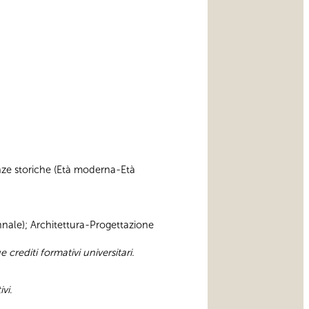
cienze storiche (Età moderna-Età
iennale); Architettura-Progettazione
e crediti formativi universitari.
ivi
.