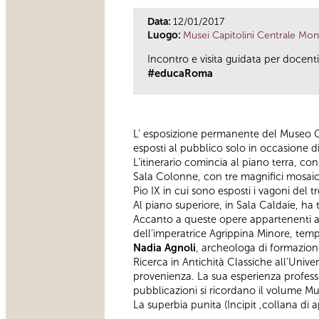
Data:
12/01/2017
Luogo:
Musei Capitolini Centrale Mon
Incontro e visita guidata per docent
#educaRoma
L’ esposizione permanente del Museo Cen
esposti al pubblico solo in occasione d
L’itinerario comincia al piano terra, c
Sala Colonne, con tre magnifici mosaici
Pio IX in cui sono esposti i vagoni del t
Al piano superiore, in Sala Caldaie, ha
Accanto a queste opere appartenenti alle
dell’imperatrice Agrippina Minore, te
Nadia Agnoli
, archeologa di formazion
Ricerca in Antichità Classiche all’Univer
provenienza. La sua esperienza professi
pubblicazioni si ricordano il volume M
La superbia punita (Incipit ,collana d