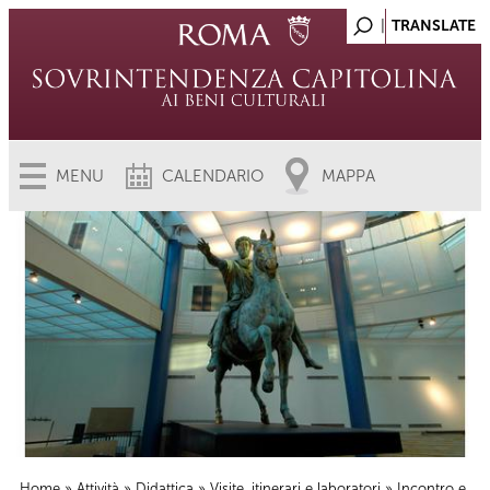
MENU
CALENDARIO
MAPPA
Home
»
Attività
»
Didattica
»
Visite, itinerari e laboratori
» Incontro e