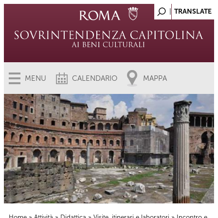
MENU
CALENDARIO
MAPPA
Home
»
Attività
»
Didattica
»
Visite, itinerari e laboratori
» Incontro e