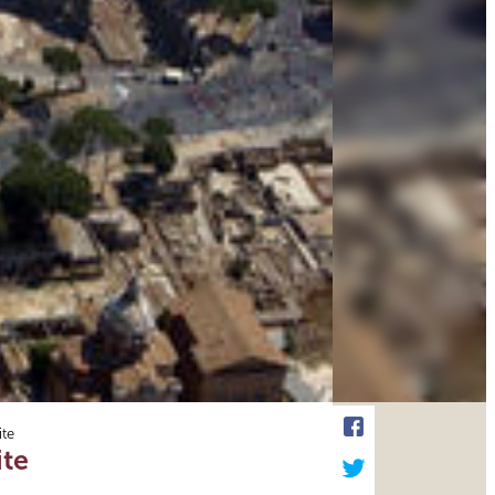
ite
ite