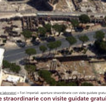
i e laboratori
» Fori Imperiali: aperture straordinarie con visite guidate gratu
e straordinarie con visite guidate gratu