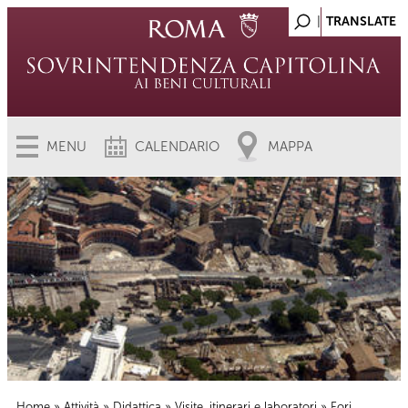
MENU
CALENDARIO
MAPPA
Home
»
Attività
»
Didattica
»
Visite, itinerari e laboratori
» Fori