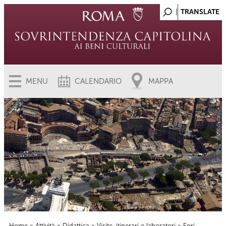
MENU
CALENDARIO
MAPPA
Home
»
Attività
»
Didattica
»
Visite, itinerari e laboratori
» Fori