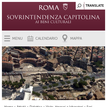
MENU
CALENDARIO
MAPPA
Home
»
Attività
»
Didattica
»
Visite, itinerari e laboratori
» Fori