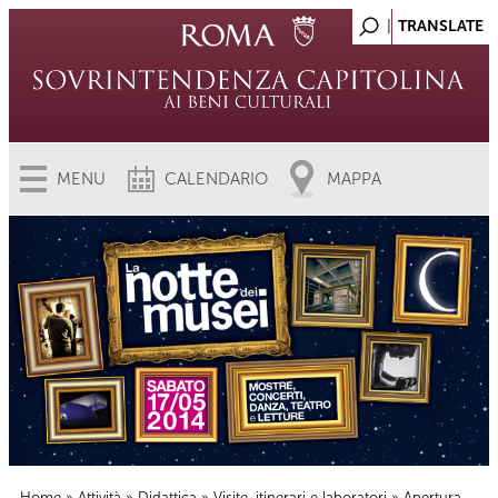
MENU
CALENDARIO
MAPPA
Home
»
Attività
»
Didattica
»
Visite, itinerari e laboratori
» Apertura