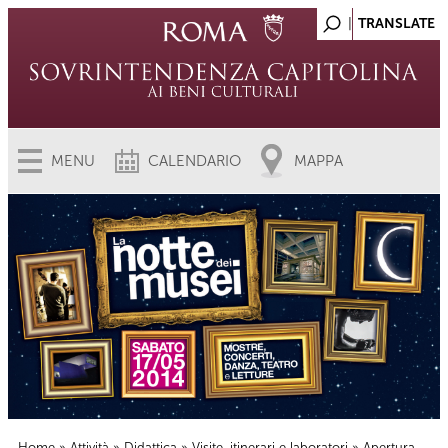
MENU
CALENDARIO
MAPPA
Home
»
Attività
»
Didattica
»
Visite, itinerari e laboratori
» Apertura