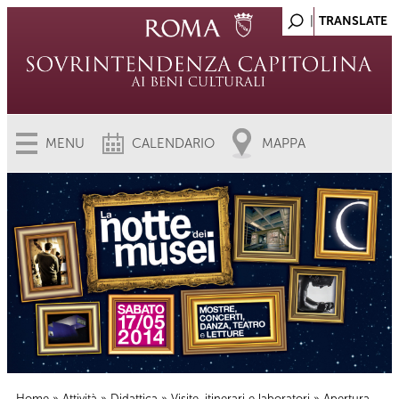
MENU
CALENDARIO
MAPPA
Home
»
Attività
»
Didattica
»
Visite, itinerari e laboratori
» Apertura