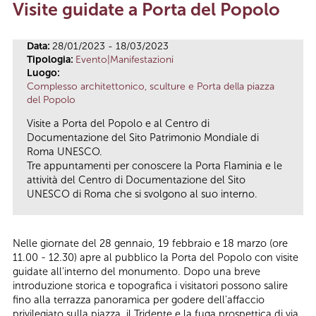
Visite guidate a Porta del Popolo
Tu sei qui
Data:
28/01/2023 - 18/03/2023
Tipologia:
Evento|Manifestazioni
Luogo:
Complesso architettonico, sculture e Porta della piazza
del Popolo
Visite a Porta del Popolo e al Centro di
Documentazione del Sito Patrimonio Mondiale di
Roma UNESCO.
Tre appuntamenti per conoscere la Porta Flaminia e le
attività del Centro di Documentazione del Sito
UNESCO di Roma che si svolgono al suo interno.
Nelle giornate del 28 gennaio, 19 febbraio e 18 marzo (ore
11.00 - 12.30) apre al pubblico la Porta del Popolo con visite
guidate all'interno del monumento. Dopo una breve
introduzione storica e topografica i visitatori possono salire
fino alla terrazza panoramica per godere dell'affaccio
privilegiato sulla piazza, il Tridente e la fuga prospettica di via