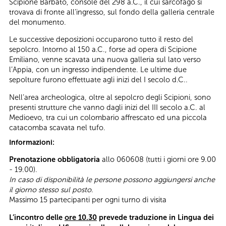
Scipione Barbato, console del 298 a.C., il cui sarcofago si
trovava di fronte all’ingresso, sul fondo della galleria centrale
del monumento.
Le successive deposizioni occuparono tutto il resto del
sepolcro. Intorno al 150 a.C., forse ad opera di Scipione
Emiliano, venne scavata una nuova galleria sul lato verso
l’Appia, con un ingresso indipendente. Le ultime due
sepolture furono effettuate agli inizi del I secolo d.C..
Nell’area archeologica, oltre al sepolcro degli Scipioni, sono
presenti strutture che vanno dagli inizi del III secolo a.C. al
Medioevo, tra cui un colombario affrescato ed una piccola
catacomba scavata nel tufo.
Informazioni:
Prenotazione obbligatoria
allo 060608 (tutti i giorni ore 9.00
- 19.00).
In caso di disponibilità le persone possono aggiungersi anche
il giorno stesso sul posto.
Massimo 15 partecipanti per ogni turno di visita
L’incontro delle
ore 10.30
prevede traduzione in Lingua dei