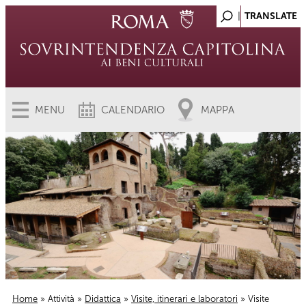
MENU
CALENDARIO
MAPPA
Home
»
Attività
»
Didattica
»
Visite, itinerari e laboratori
» Visite