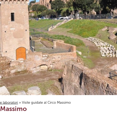
i e laboratori
» Visite guidate al Circo Massimo
o Massimo