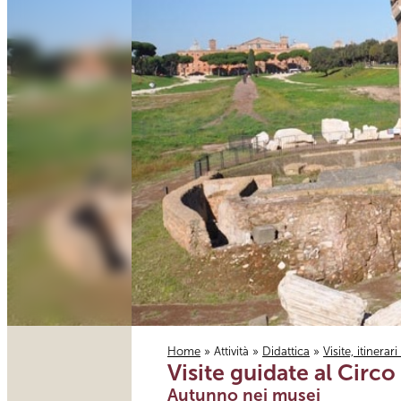
Home
»
Attività
»
Didattica
»
Visite, itinerar
Visite guidate al Circ
Tu sei qui
Autunno nei musei