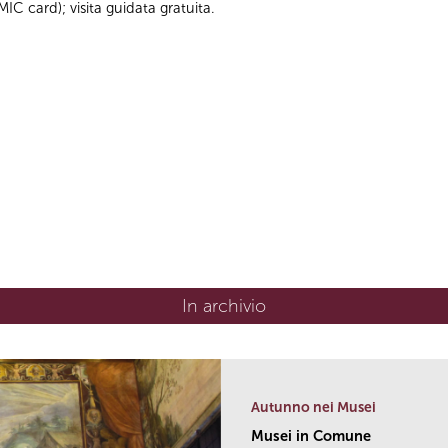
C card); visita guidata gratuita.
In archivio
Autunno nei Musei
Musei in Comune