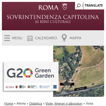
MENU
CALENDARIO
MAPPA
Home
»
Attività
»
Didattica
»
Visite, itinerari e laboratori
» Visita