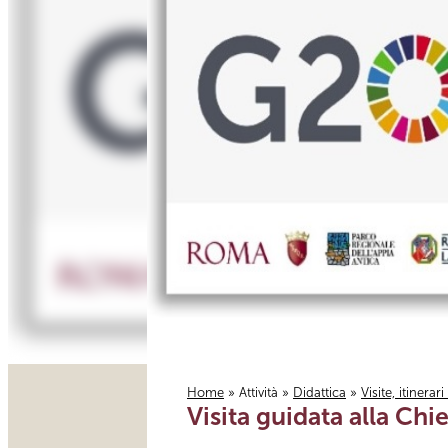
Home
»
Attività
»
Didattica
»
Visite, itinerar
Visita guidata alla Chi
Tu sei qui