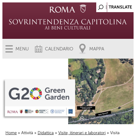
MENU
CALENDARIO
MAPPA
Home
»
Attività
»
Didattica
»
Visite, itinerari e laboratori
» Visita