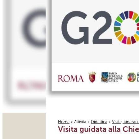
Home
»
Attività
»
Didattica
»
Visite, itinerar
Visita guidata alla Chi
Tu sei qui