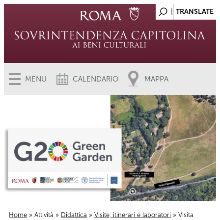
MENU
CALENDARIO
MAPPA
Home
»
Attività
»
Didattica
»
Visite, itinerari e laboratori
» Visita