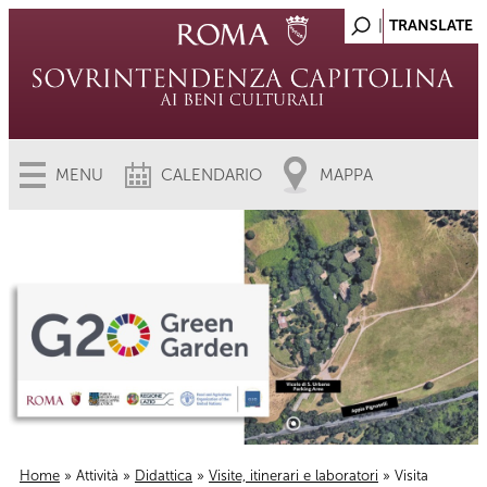
MENU
CALENDARIO
MAPPA
Home
»
Attività
»
Didattica
»
Visite, itinerari e laboratori
» Visita