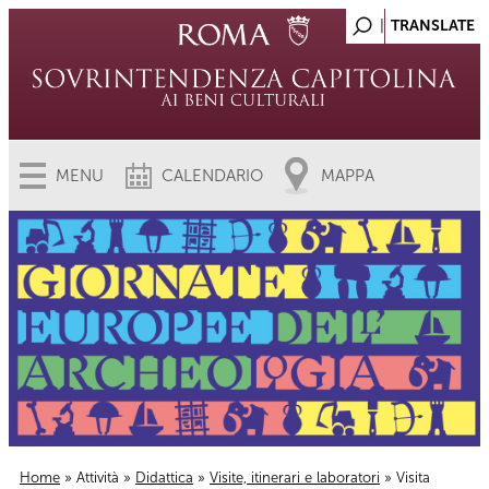
MENU
CALENDARIO
MAPPA
Home
»
Attività
»
Didattica
»
Visite, itinerari e laboratori
» Visita