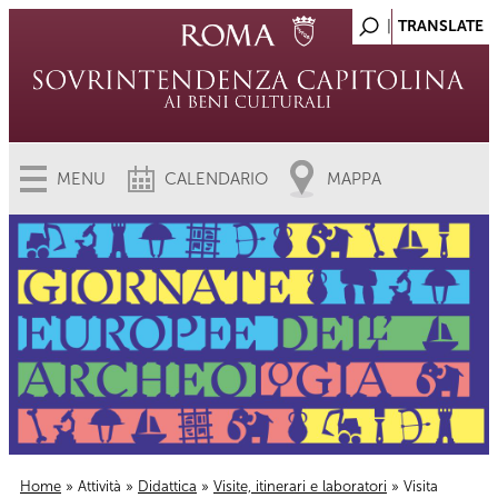
MENU
CALENDARIO
MAPPA
Home
»
Attività
»
Didattica
»
Visite, itinerari e laboratori
» Visita