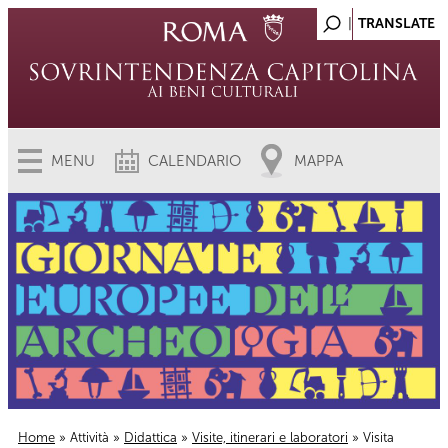
MENU
CALENDARIO
MAPPA
Home
»
Attività
»
Didattica
»
Visite, itinerari e laboratori
» Visita