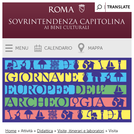
MENU
CALENDARIO
MAPPA
Home
»
Attività
»
Didattica
»
Visite, itinerari e laboratori
» Visita